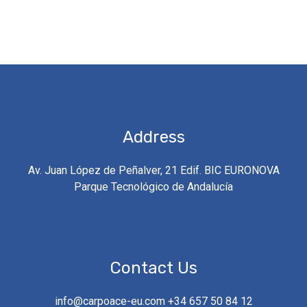
Address
Av. Juan López de Peñalver, 21 Edif. BIC EURONOVA
Parque Tecnológico de Andalucía
Request a Call
Contact Us
Back
info@carpoace-eu.com
+34 657 50 84 12
Rellena el formulario y nos