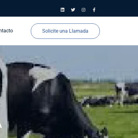
ntacto
Solicite una Llamada
A