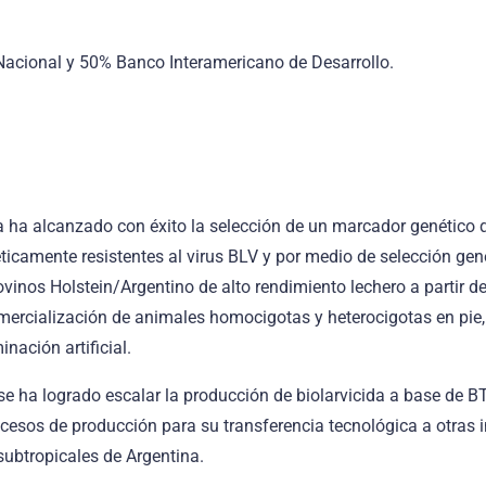
Rellena el formulario y nos pondremos en contacto
acional y 50% Banco Interamericano de Desarrollo.
para asesorarte.
a ha alcanzado con éxito la selección de un marcador genético qu
icamente resistentes al virus BLV y por medio de selección gen
vinos Holstein/Argentino de alto rendimiento lechero a partir d
omercialización de animales homocigotas y heterocigotas en pie
nación artificial.
Enviar
se ha logrado escalar la producción de biolarvicida a base de BT
cesos de producción para su transferencia tecnológica a otras i
subtropicales de Argentina.