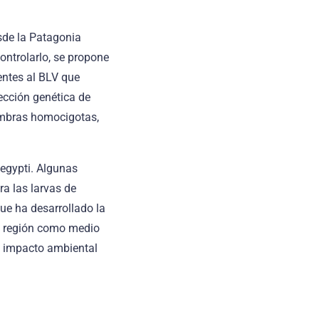
sde la Patagonia
ntrolarlo, se propone
entes al BLV que
lección genética de
embras homocigotas,
aegypti. Algunas
ra las larvas de
ue ha desarrollado la
la región como medio
el impacto ambiental