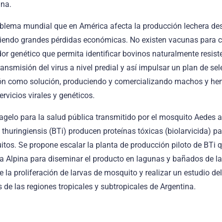
ina.
oblema mundial que en América afecta la producción lechera de
endo grandes pérdidas económicas. No existen vacunas para co
r genético que permita identificar bovinos naturalmente resist
ansmisión del virus a nivel predial y así impulsar un plan de se
ión como solución, produciendo y comercializando machos y h
rvicios virales y genéticos.
lagelo para la salud pública transmitido por el mosquito Aedes 
 thuringiensis (BTi) producen proteínas tóxicas (biolarvicida) pa
os. Se propone escalar la planta de producción piloto de BTi q
ia Alpina para diseminar el producto en lagunas y bañados de 
e la proliferación de larvas de mosquito y realizar un estudio d
 de las regiones tropicales y subtropicales de Argentina.