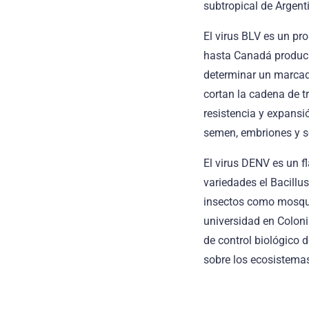
subtropical de Argent
El virus BLV es un pr
hasta Canadá produci
determinar un marcado
cortan la cadena de tr
resistencia y expans
semen, embriones y se
El virus DENV es un f
variedades el Bacillus
insectos como mosquit
universidad en Colon
de control biológico d
sobre los ecosistemas