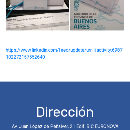
https://www.linkedin.com/feed/update/urn:li:activity:6987
102272157552640
Dirección
Solicite una
Av. Juan López de Peñalver, 21 Edif. BIC EURONOVA