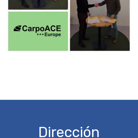
Dirección
Solicite una