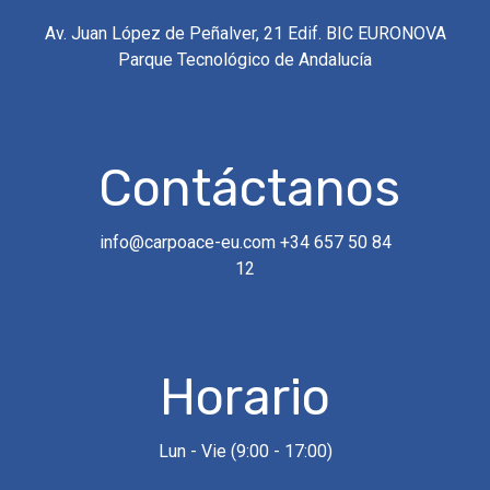
Llamada
Av. Juan López de Peñalver, 21 Edif. BIC EURONOVA
Parque Tecnológico de Andalucía
Rellena el formulario y nos
pondremos en contacto para
asesorarte.
Contáctanos
info@carpoace-eu.com
+34 657 50 84
12
Horario
Lun - Vie (9:00 - 17:00)
Enviar